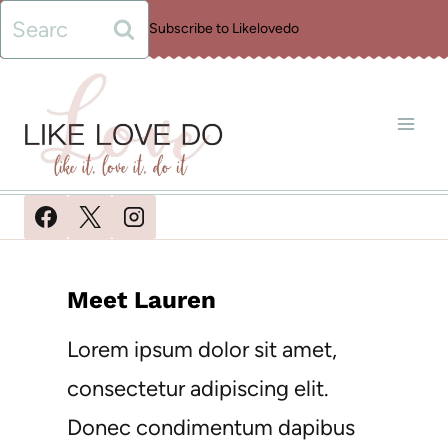
Skip
Search
Subscribe to Likelovedo
to
for:
content
Meet Lauren
Lorem ipsum dolor sit amet,
consectetur adipiscing elit.
Donec condimentum dapibus